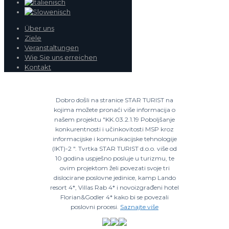
Über uns
Ziele
Veranstaltungen
Wie Sie uns erreichen
Kontakt
Dobro došli na stranice STAR TURIST na
kojima možete pronaći više informacija o
našem projektu "KK.03.2.1.19 Poboljšanje
konkurentnosti i učinkovitosti MSP kroz
informacijske i komunikacijske tehnologije
(IKT)-2 ". Tvrtka STAR TURIST d.o.o. više od
10 godina uspješno posluje u turizmu, te
ovim projektom želi povezati svoje tri
dislocirane poslovne jedinice, kamp Lando
resort 4*, Villas Rab 4* i novoizgrađeni hotel
Florian&Godler 4* kako bi se povezali
poslovni procesi.
Saznajte više